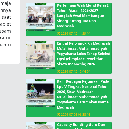
emaja
Pertemuan Wali Murid Kelas I
annya
Tahun Ajaran 2026/2027,
Langkah Awal Membangun
 saat
Sinergi Orang Tua Dan
ablet
Madrasah
 asam
2026-07-13 14:29:14
ratur
Empat Kelompok Kir Madrasah
bantu
Mu’allimaat Muhammadiyah
Yogyakarta Lolos Tahap Seleksi
Opsi (olimpiade Penelitian
Siswa Indonesia) 2026
2026-07-13 12:44:24
Raih Berbagai Kejuaraan Pada
Lpb V Tingkat Nasional Tahun
2026, Siswi Madrasah
Mu’allimaat Muhammadiyah
Yogyakarta Harumnkan Nama
Madrasah
2026-07-06 06:38:16
Capacity Building Guru Dan