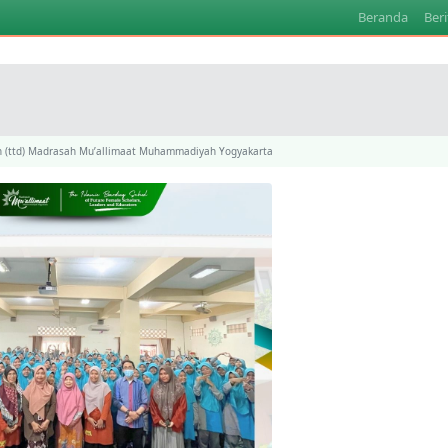
Beranda
Beri
h (ttd) Madrasah Mu’allimaat Muhammadiyah Yogyakarta