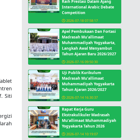
Raih Prestasi Dalam Ajang
International Arabic Debate
Competition
2026-07-18 07:58:17
Apel Pembukaan Dan Fortasi
Madrasah Mu’allimaat
Muhammadiyah Yogyakarta,
Langkah Awal Menyambut
Tahun Ajaran Baru 2026/2027
2026-07-16 09:50:30
Uji Publik Kurikulum
Madrasah Mu’allimaat
ablet
Muhammadiyah Yogyakarta
ntren
Tahun Ajaran 2026/2027
 Siti
2026-07-14 16:30:37
Rapat Kerja Guru
Ekstrakulikuler Madrasah
rgizi
Mu’allimaat Muhammadiyah
darah
Yogyakarta Tahun 2026
2026-07-14 10:19:07