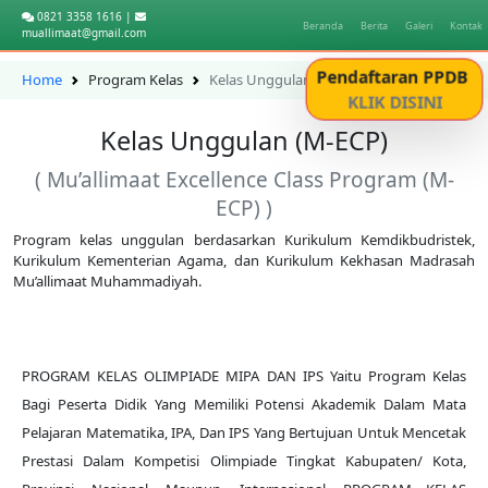
0821 3358 1616 |
Beranda
Berita
Galeri
Kontak
muallimaat@gmail.com
Pendaftaran PPDB
Home
Program Kelas
Kelas Unggulan (M-ECP)
KLIK DISINI
Kelas Unggulan (M-ECP)
( Mu’allimaat Excellence Class Program (M-
ECP) )
Program kelas unggulan berdasarkan Kurikulum Kemdikbudristek,
Kurikulum Kementerian Agama, dan Kurikulum Kekhasan Madrasah
Mu’allimaat Muhammadiyah.
PROGRAM KELAS OLIMPIADE MIPA DAN IPS Yaitu Program Kelas
Bagi Peserta Didik Yang Memiliki Potensi Akademik Dalam Mata
Pelajaran Matematika, IPA, Dan IPS Yang Bertujuan Untuk Mencetak
Prestasi Dalam Kompetisi Olimpiade Tingkat Kabupaten/ Kota,