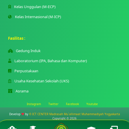
Kelas Unggulan (M-ECP)
Kelas Internasional (M-ICP)
Fasilitas :
Gedung Induk
Laboratorium (IPA, Bahasa dan Komputer)
Perpustakaan
Usaha Kesehatan Sekolah (UKS)
Asrama
Instagram
Twitter
Facebook
Youtube
Develop
by
© ICT CENTER Madrasah Mu`allimaat Muhammadiyah Yogyakarta
Copyright © 2026