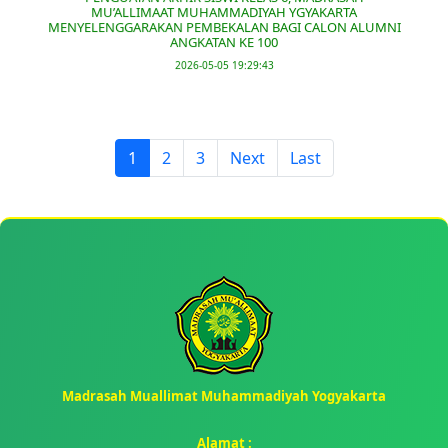
MU’ALLIMAAT MUHAMMADIYAH YGYAKARTA
MENYELENGGARAKAN PEMBEKALAN BAGI CALON ALUMNI
ANGKATAN KE 100
2026-05-05 19:29:43
1
2
3
Next
Last
Madrasah Muallimat Muhammadiyah Yogyakarta
Alamat :