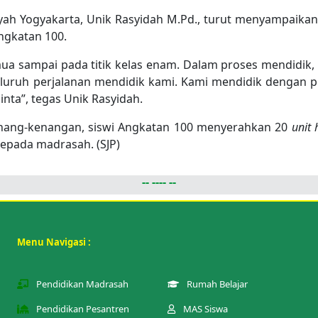
h Yogyakarta, Unik Rasyidah M.Pd., turut menyampaikan
ngkatan 100.
a sampai pada titik kelas enam. Dalam proses mendidik, 
luruh perjalanan mendidik kami. Kami mendidik dengan 
nta”, tegas Unik Rasyidah.
enang-kenangan, siswi Angkatan 100 menyerahkan 20
unit
kepada madrasah. (SJP)
-- ---- --
Menu Navigasi :
Pendidikan Madrasah
Rumah Belajar
Pendidikan Pesantren
MAS Siswa