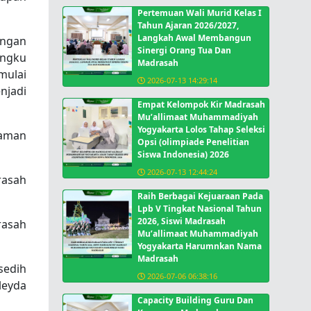
Pertemuan Wali Murid Kelas I
Tahun Ajaran 2026/2027,
Langkah Awal Membangun
engan
Sinergi Orang Tua Dan
angku
Madrasah
mulai
2026-07-13 14:29:14
njadi
Empat Kelompok Kir Madrasah
Mu’allimaat Muhammadiyah
Yogyakarta Lolos Tahap Seleksi
laman
Opsi (olimpiade Penelitian
Siswa Indonesia) 2026
2026-07-13 12:44:24
rasah
Raih Berbagai Kejuaraan Pada
Lpb V Tingkat Nasional Tahun
2026, Siswi Madrasah
rasah
Mu’allimaat Muhammadiyah
Yogyakarta Harumnkan Nama
Madrasah
sedih
2026-07-06 06:38:16
leyda
Capacity Building Guru Dan