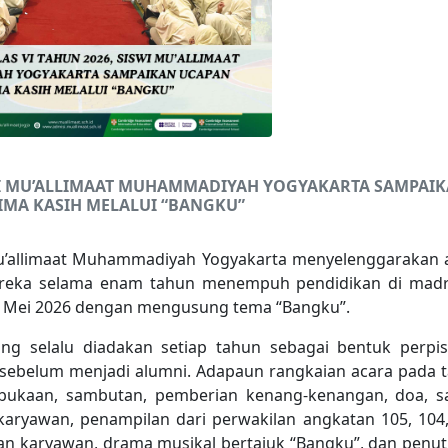
SWI MU’ALLIMAAT MUHAMMADIYAH YOGYAKARTA SAMPAI
IMA KASIH MELALUI “BANGKU”
Mu’allimaat Muhammadiyah Yogyakarta menyelenggarakan 
mereka selama enam tahun menempuh pendidikan di mad
 7 Mei 2026 dengan mengusung tema “Bangku”.
ang selalu diadakan setiap tahun sebagai bentuk perpi
VI sebelum menjadi alumni. Adapaun rangkaian acara pada 
mbukaan, sambutan, pemberian kenang-kenangan, doa, s
ryawan, penampilan dari perwakilan angkatan 105, 104,
dan karyawan, drama musikal bertajuk “Bangku”, dan penu