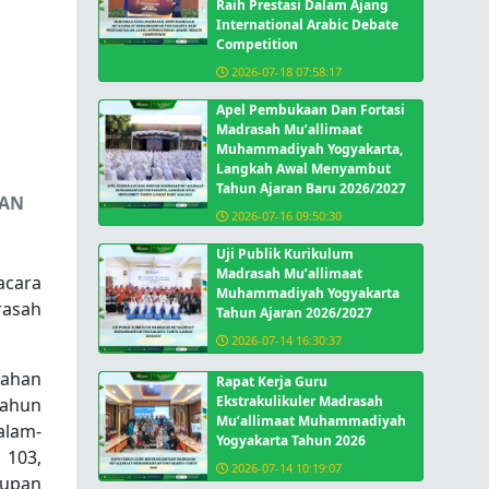
Raih Prestasi Dalam Ajang
International Arabic Debate
Competition
2026-07-18 07:58:17
Apel Pembukaan Dan Fortasi
Madrasah Mu’allimaat
Muhammadiyah Yogyakarta,
Langkah Awal Menyambut
Tahun Ajaran Baru 2026/2027
KAN
2026-07-16 09:50:30
Uji Publik Kurikulum
Madrasah Mu’allimaat
acara
Muhammadiyah Yogyakarta
rasah
Tahun Ajaran 2026/2027
2026-07-14 16:30:37
sahan
Rapat Kerja Guru
Ekstrakulikuler Madrasah
tahun
Mu’allimaat Muhammadiyah
alam-
Yogyakarta Tahun 2026
 103,
2026-07-14 10:19:07
tupan