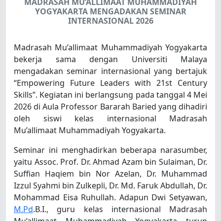
MADRASAH MU’ALLIMAAT MUHAMMADIYAH
YOGYAKARTA MENGADAKAN SEMINAR
INTERNASIONAL 2026
Madrasah Mu’allimaat Muhammadiyah Yogyakarta
bekerja sama dengan Universiti Malaya
mengadakan seminar internasional yang bertajuk
“Empowering Future Leaders with 21st Century
Skills”. Kegiatan ini berlangsung pada tanggal 4 Mei
2026 di Aula Professor Bararah Baried yang dihadiri
oleh siswi kelas internasional Madrasah
Mu’allimaat Muhammadiyah Yogyakarta.
Seminar ini menghadirkan beberapa narasumber,
yaitu Assoc. Prof. Dr. Ahmad Azam bin Sulaiman, Dr.
Suffian Haqiem bin Nor Azelan, Dr. Muhammad
Izzul Syahmi bin Zulkepli, Dr. Md. Faruk Abdullah, Dr.
Mohammad Eisa Ruhullah. Adapun Dwi Setyawan,
M.Pd
.B.I., guru kelas internasional Madrasah
Mu’allimaat Muhammadiyah Yogyakarta turun