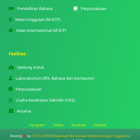
Pendidikan Bahasa
Perpustakaan
Kelas Unggulan (M-ECP)
Kelas Internasional (M-ICP)
Fasilitas :
Gedung Induk
Laboratorium (IPA, Bahasa dan Komputer)
Perpustakaan
Usaha Kesehatan Sekolah (UKS)
Asrama
Instagram
Twitter
Facebook
Youtube
Develop
by
© ICT CENTER Madrasah Mu`allimaat Muhammadiyah Yogyakarta