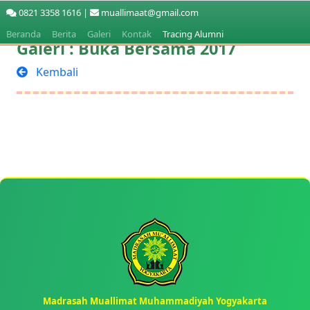
0821 3358 1616 |
muallimaat@gmail.com
Beranda
Berita
Galeri
Kontak
Tracing Alumni
Galeri : Buka Bersama 2017
Kembali
Madrasah Muallimat Muhammadiyah Yogyakarta