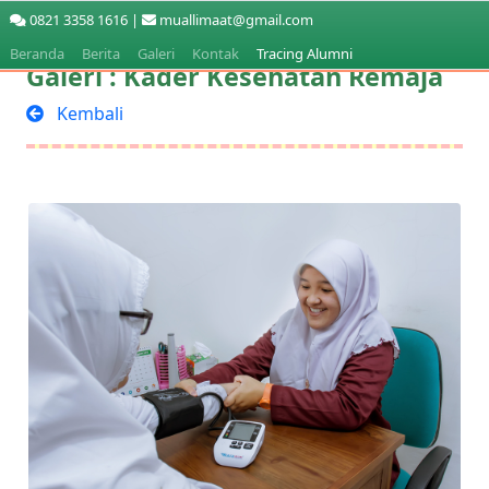
0821 3358 1616 |
muallimaat@gmail.com
Beranda
Berita
Galeri
Kontak
Tracing Alumni
Galeri : Kader Kesehatan Remaja
Kembali