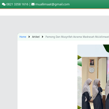
0821 3358 1616 |
muallimaat@gmail.com
Home
Artikel
Pamong Dan Musyrifah Asrama Madrasah Mu’allimaat 