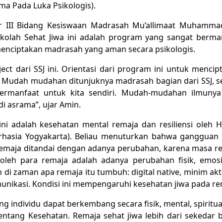
ma Pada Luka Psikologis).
ur III Bidang Kesiswaan Madrasah Mu’allimaat Muhamma
olah Sehat Jiwa ini adalah program yang sangat berma
menciptakan madrasah yang aman secara psikologis.
ject dari SSJ ini. Orientasi dari program ini untuk mencip
. Mudah mudahan ditunjuknya madrasah bagian dari SSJ, s
 bermanfaat untuk kita sendiri. Mudah-mudahan ilmunya
i asrama”, ujar Amin.
i adalah kesehatan mental remaja dan resiliensi oleh He
SJ Grhasia Yogyakarta). Beliau menuturkan bahwa gangguan
 remaja ditandai dengan adanya perubahan, karena masa r
 oleh para remaja adalah adanya perubahan fisik, emos
 di zaman apa remaja itu tumbuh: digital native, minim akti
omunikasi. Kondisi ini mempengaruhi kesehatan jiwa pada re
g individu dapat berkembang secara fisik, mental, spiritua
entang Kesehatan. Remaja sehat jiwa lebih dari sekedar 