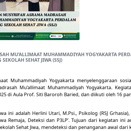
SAH MU’ALLIMAAT MUHAMMADIYAH YOGYAKARTA PER
 SEKOLAH SEHAT JIWA (SSJ)
maat Muhammadiyah Yogyakarta menyelenggaraan sosial
rasah Mu’allimaat Muhammadiyah Yogyakarta. Kegiata
5 di Aula Prof. Siti Baroroh Baried, dan diikuti oleh 16 p
a ini adalah Herlini Utari, M.Psi., Psikolog (RSJ Grhasia),
a Remaja, Deteksi dan P3LP’. Tujuan dari kegiatan ini a
kolah Sehat Jiwa, mendeteksi dan penanganan awal dari 