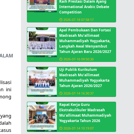
Raih Prestasi Dalam Ajang
International Arabic Debate
Competition
2026-07-18 07:58:17
Apel Pembukaan Dan Fortasi
Madrasah Mu’allimaat
Muhammadiyah Yogyakarta,
Langkah Awal Menyambut
Tahun Ajaran Baru 2026/2027
DALAM
2026-07-16 09:50:30
Uji Publik Kurikulum
Madrasah Mu’allimaat
Muhammadiyah Yogyakarta
isasi
Tahun Ajaran 2026/2027
n ini
2026-07-14 16:30:37
among
Rapat Kerja Guru
Ekstrakulikuler Madrasah
 yang
Mu’allimaat Muhammadiyah
Yogyakarta Tahun 2026
dalah
2026-07-14 10:19:07
kasus