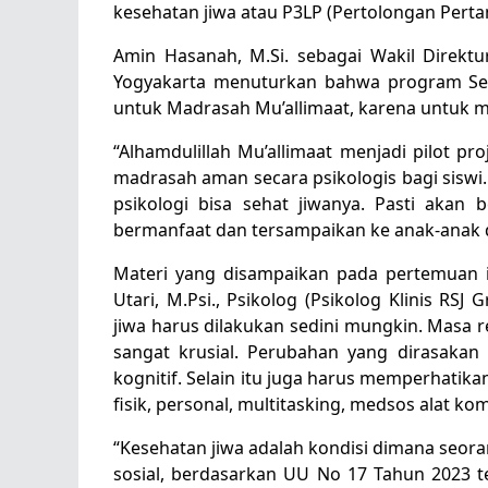
kesehatan jiwa atau P3LP (Pertolongan Perta
Amin Hasanah, M.Si. sebagai Wakil Direkt
Yogyakarta menuturkan bahwa program Sek
untuk Madrasah Mu’allimaat, karena untuk 
“Alhamdulillah Mu’allimaat menjadi pilot pro
madrasah aman secara psikologis bagi siswi
psikologi bisa sehat jiwanya. Pasti akan
bermanfaat dan tersampaikan ke anak-anak d
Materi yang disampaikan pada pertemuan in
Utari, M.Psi., Psikolog (Psikolog Klinis R
jiwa harus dilakukan sedini mungkin. Masa
sangat krusial. Perubahan yang dirasakan
kognitif. Selain itu juga harus memperhatikan
fisik, personal, multitasking, medsos alat k
“Kesehatan jiwa adalah kondisi dimana seoran
sosial, berdasarkan UU No 17 Tahun 2023 t