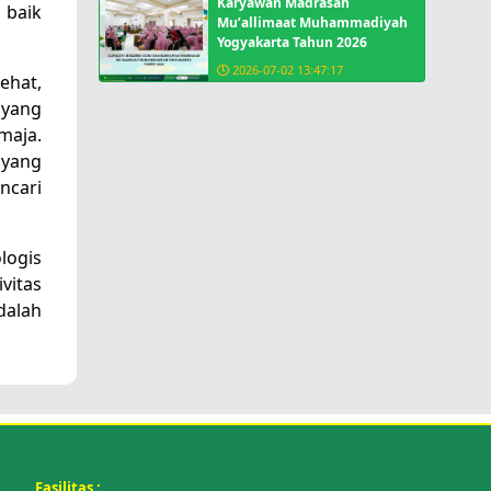
Karyawan Madrasah
 baik
Mu’allimaat Muhammadiyah
Yogyakarta Tahun 2026
2026-07-02 13:47:17
ehat,
 yang
maja.
 yang
ncari
logis
vitas
dalah
Fasilitas :