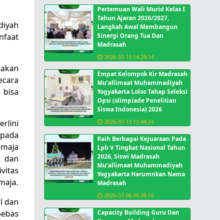
Pertemuan Wali Murid Kelas I
Tahun Ajaran 2026/2027,
diyah
Langkah Awal Membangun
Sinergi Orang Tua Dan
nfaat
Madrasah
2026-07-13 14:29:14
takan
Empat Kelompok Kir Madrasah
ecara
Mu’allimaat Muhammadiyah
 bisa
Yogyakarta Lolos Tahap Seleksi
Opsi (olimpiade Penelitian
Siswa Indonesia) 2026
2026-07-13 12:44:24
rlini
 pada
Raih Berbagai Kejuaraan Pada
emaja
Lpb V Tingkat Nasional Tahun
2026, Siswi Madrasah
i dan
Mu’allimaat Muhammadiyah
vitas
Yogyakarta Harumnkan Nama
maja.
Madrasah
2026-07-06 06:38:16
l dan
Capacity Building Guru Dan
bebas