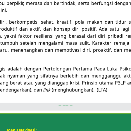
u berpikir, merasa dan bertindak, serta berfungsi dengan
ini.
diri, berkompetisi sehat, kreatif, pola makan dan tidur s
roduktif dan aktif, dan konsep diri positif. Ada satu lagi
akni faktor resiliensi yang berasal dari diri pribadi re
an tumbuh setelah mengalami masa sulit. Karakter remaja
 baru, menenangkan dan memotivasi diri, proaktif, dan me
is adalah dengan Pertolongan Pertama Pada Luka Psiko
idak nyaman yang sifatnya berlebih dan mengganggu akti
ang berat atau yang dianggap krisi. Prinsip utama P3LP a
endengarkan), dan
link
(menghubungkan). (LTA)
-- ---- --
Menu Navigasi :